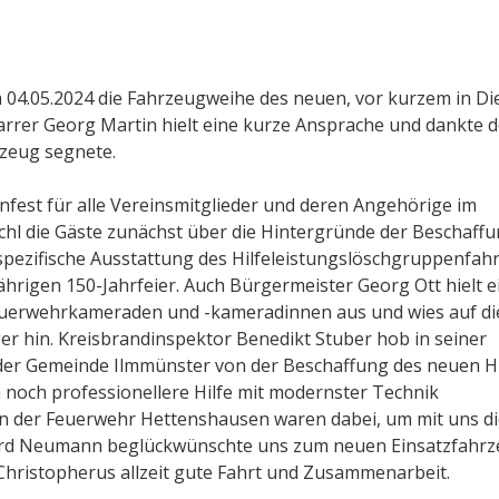
 04.05.2024 die Fahrzeugweihe des neuen, vor kurzem in Di
arrer Georg Martin hielt eine kurze Ansprache und dankte 
rzeug segnete.
enfest für alle Vereinsmitglieder und deren Angehörige im
hl die Gäste zunächst über die Hintergründe der Beschaffu
spezifische Ausstattung des Hilfeleistungslöschgruppenfah
ährigen 150-Jahrfeier. Auch Bürgermeister Georg Ott hielt e
euerwehrkameraden und -kameradinnen aus und wies auf di
ger hin. Kreisbrandinspektor Benedikt Stuber hob in seiner
r der Gemeinde Ilmmünster von der Beschaffung des neuen H
n noch professionellere Hilfe mit modernster Technik
n der Feuerwehr Hettenshausen waren dabei, um mit uns di
gard Neumann beglückwünschte uns zum neuen Einsatzfahr
Christopherus allzeit gute Fahrt und Zusammenarbeit.