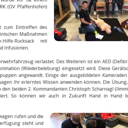
RK (OV Pfaffenhofen)
it zum Eintreffen des
izinischen Maßnahmen
-Hilfe-Rucksack mit
d Infusionen.
rwehrfahrzeug verlastet. Des Weiteren ist ein AED (Defibri
nimation (Wiederbelebung) eingesetzt wird. Diese Geräts
spuppen angewandt. Einige der ausgebildeten Kameraden
wagen Ihr erlerntes Wissen anwenden können. Die Übung,
von den beiden 2. Kommandanten Christoph Scharnagl (Ilmm
iert. So können wir auch in Zukunft Hand in Hand b
swagen rufen und die
erfügung steht und