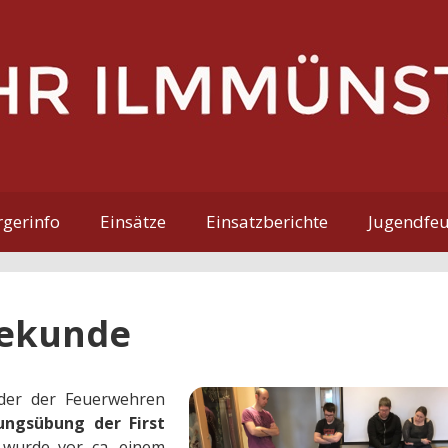
gerinfo
Einsätze
Einsatzberichte
Jugendfe
 Sekunde
eder der Feuerwehren
hungsübung der First
 wurde vor ca. einem