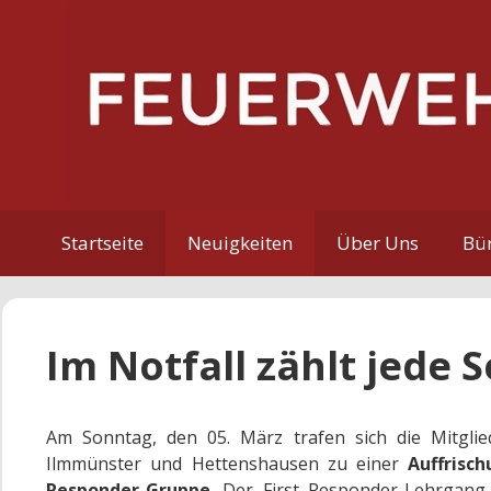
Zum
Inhalt
springen
Startseite
Neuigkeiten
Über Uns
Bür
Im Notfall zählt jede
Am Sonntag, den 05. März trafen sich die Mitgli
Ilmmünster und Hettenshausen zu einer
Auffrisc
Responder-Gruppe
. Der First Responder-Lehrgang