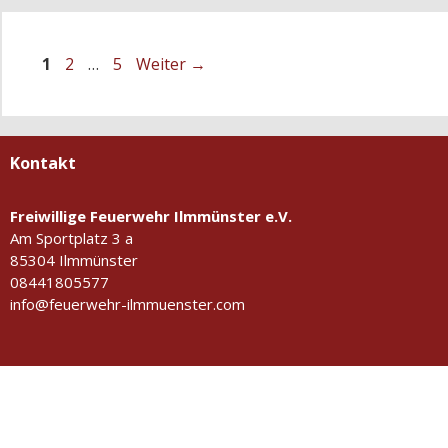
05.11.2017
Seite
Seite
Seite
1
2
…
5
Weiter
→
Kontakt
Freiwillige Feuerwehr Ilmmünster e.V.
Am Sportplatz 3 a
85304 Ilmmünster
08441805577
info@feuerwehr-ilmmuenster.com