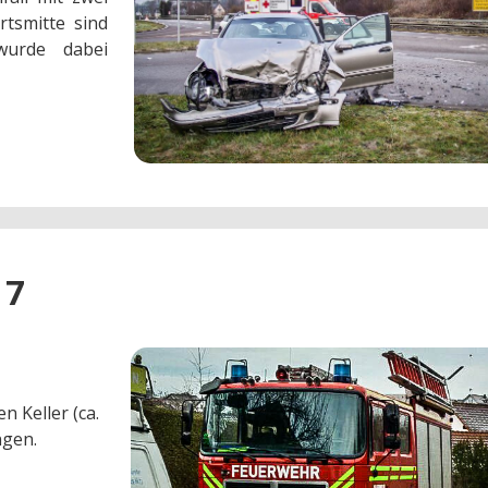
tsmitte sind
wurde dabei
17
 Keller (ca.
ngen.