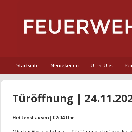
Zum
Inhalt
springen
Startseite
Neuigkeiten
Über Uns
Bür
Türöffnung | 24.11.20
Hettenshausen| 02:04 Uhr
Mit dem Einsatzstichwort „Türöffnung akut“ wurden w