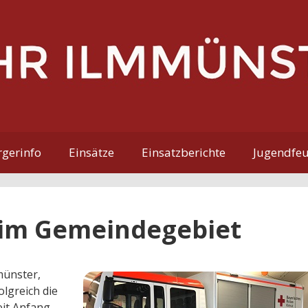
gerinfo
Einsätze
Einsatzberichte
Jugendfe
 im Gemeindegebiet
münster,
lgreich die
eit Anfang