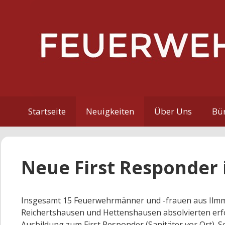
Zum
Inhalt
springen
Startseite
Neuigkeiten
Über Uns
Bür
Neue First Responder
Insgesamt 15 Feuerwehrmänner und -frauen aus Ilm
Reichertshausen und Hettenshausen absolvierten erfo
Ausbildung zum First Responder (Sanitäter vor Ort). S